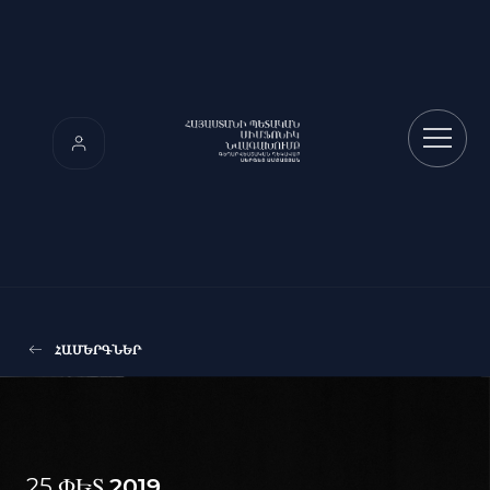
ՀԱՄԵՐԳՆԵՐ
25 ՓԵՏ
2019