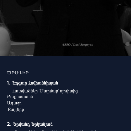
ԾՐԱԳԻՐ
Էդգար Հովհաննիսյան
Հատվածներ ՙՄարմար՚ սյուիտից
Բաքոսատոն
Ադաջո
Քայլերթ
Երվանդ Երկանյան