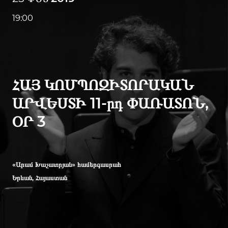
19:00
ՀԱՅ ԿՈՄՊՈԶԻՏՈՐԱԿԱՆ
ԱՐՎԵՍՏԻ 11-րդ ՓԱՌԱՏՈՆ,
ՕՐ 3
«Արամ Խաչատրյան» համերգասրահ
Երևան, Հայաստան