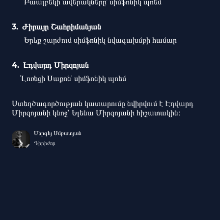
ՙԲաալբեկի ավերակները՚ սիմֆոնիկ պոեմ
Ժիրայր Շահրիմանյան
Երեք շարժում սիմֆոնիկ նվագախմբի համար
Էդվարդ Միրզոյան
ՙԼոռեցի Սաքոն՚ սիմֆոնիկ պոեմ
Ստեղծագործության կատարումը նվիրվում է Էդվարդ
Միրզոյանի կնոջ՝ Ելենա Միրզոյանի հիշատակին։
Սերգեյ Սմբատյան
Դիրիժոր
Հայաստանի պետական սիմֆոնիկ
նվագախումբ