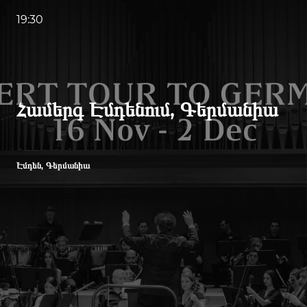
19:30
Համերգ Էմդենում, Գերմանիա
Էմդեն, Գերմանիա