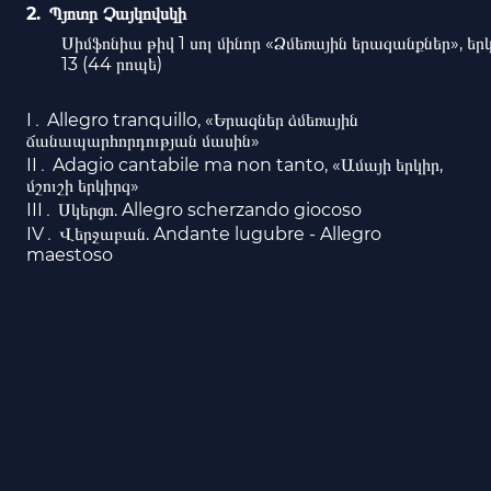
Պյոտր Չայկովսկի
Սիմֆոնիա թիվ 1 սոլ մինոր «Ձմեռային երազանքներ», եր
13 (44 րոպե)
I․ Allegro tranquillo, «Երազներ ձմեռային
ճանապարհորդության մասին»
II․ Adagio cantabile ma non tanto, «Ամայի երկիր,
մշուշի երկիրզ»
III․ Սկերցո. Allegro scherzando giocoso
IV․ Վերջաբան. Andante lugubre - Allegro
maestoso
Սերգեյ Սմբատյան
Դարիուս Պրոյս
Դիրիժոր
Ջութակ