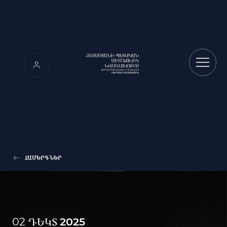
ՀԱՄԵՐԳՆԵՐ
02 ԴԵԿՏ
2025